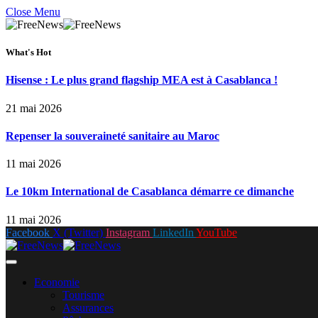
Close Menu
What's Hot
Hisense : Le plus grand flagship MEA est à Casablanca !
21 mai 2026
Repenser la souveraineté sanitaire au Maroc
11 mai 2026
Le 10km International de Casablanca démarre ce dimanche
11 mai 2026
Facebook
X (Twitter)
Instagram
LinkedIn
YouTube
Economie
Tourisme
Assurances