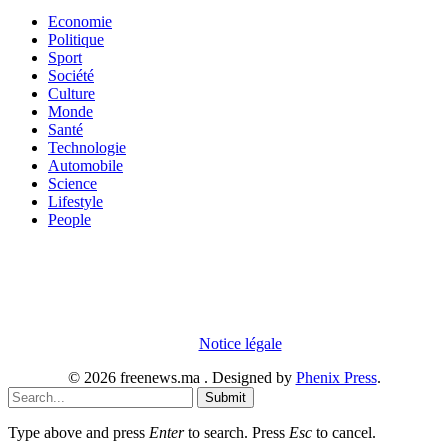
Economie
Politique
Sport
Société
Culture
Monde
Santé
Technologie
Automobile
Science
Lifestyle
People
En poursuivant votre navigation sur notre site internet, vous
acceptez que des cookies soient placés sur votre terminal. Ces
cookies sont utilisés pour faciliter votre navigation, vous proposer
des offres adaptées et permettre l'élaboration de statistiques. Pour
obtenir plus d'informations sur les cookies, vous pouvez consulter
notre
Notice légale
.
© 2026 freenews.ma . Designed by
Phenix Press
.
Submit
Type above and press
Enter
to search. Press
Esc
to cancel.