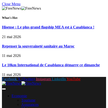
Close Menu
What's Hot
Hisense : Le plus grand flagship MEA est à Casablanca !
21 mai 2026
Repenser la souveraineté sanitaire au Maroc
11 mai 2026
Le 10km International de Casablanca démarre ce dimanche
11 mai 2026
Facebook
X (Twitter)
Instagram
LinkedIn
YouTube
Economie
Tourisme
Assurances