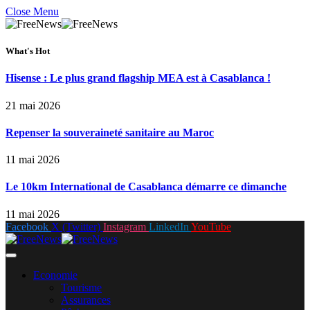
Close Menu
What's Hot
Hisense : Le plus grand flagship MEA est à Casablanca !
21 mai 2026
Repenser la souveraineté sanitaire au Maroc
11 mai 2026
Le 10km International de Casablanca démarre ce dimanche
11 mai 2026
Facebook
X (Twitter)
Instagram
LinkedIn
YouTube
Economie
Tourisme
Assurances