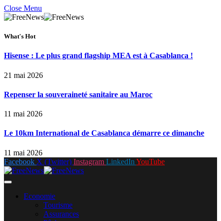
Close Menu
What's Hot
Hisense : Le plus grand flagship MEA est à Casablanca !
21 mai 2026
Repenser la souveraineté sanitaire au Maroc
11 mai 2026
Le 10km International de Casablanca démarre ce dimanche
11 mai 2026
Facebook
X (Twitter)
Instagram
LinkedIn
YouTube
Economie
Tourisme
Assurances