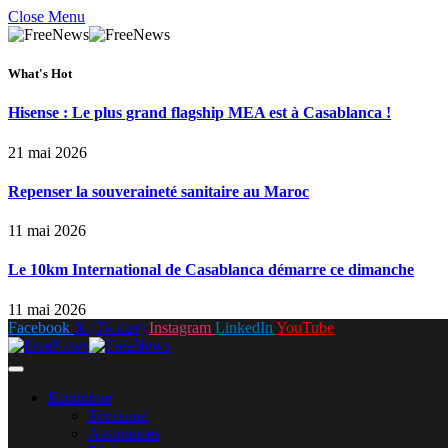
Close Menu
What's Hot
Hisense : Le plus grand flagship MEA est à Casablanca !
21 mai 2026
Repenser la souveraineté sanitaire au Maroc
11 mai 2026
Le 10km International de Casablanca démarre ce dimanche
11 mai 2026
Facebook
X (Twitter)
Instagram
LinkedIn
YouTube
Economie
Tourisme
Assurances