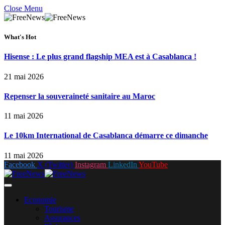
Close Menu
What's Hot
Hisense : Le plus grand flagship MEA est à Casablanca !
21 mai 2026
Repenser la souveraineté sanitaire au Maroc
11 mai 2026
Le 10km International de Casablanca démarre ce dimanche
11 mai 2026
Facebook
X (Twitter)
Instagram
LinkedIn
YouTube
Economie
Tourisme
Assurances