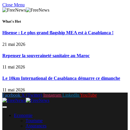
Close Menu
What's Hot
Hisense : Le plus grand flagship MEA est à Casablanca !
21 mai 2026
Repenser la souveraineté sanitaire au Maroc
11 mai 2026
Le 10km International de Casablanca démarre ce dimanche
11 mai 2026
Facebook
X (Twitter)
Instagram
LinkedIn
YouTube
Economie
Tourisme
Assurances