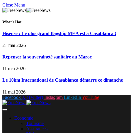
Close Menu
What's Hot
Hisense : Le plus grand flagship MEA est à Casablanca !
21 mai 2026
Repenser la souveraineté sanitaire au Maroc
11 mai 2026
Le 10km International de Casablanca démarre ce dimanche
11 mai 2026
Facebook
X (Twitter)
Instagram
LinkedIn
YouTube
Economie
Tourisme
Assurances