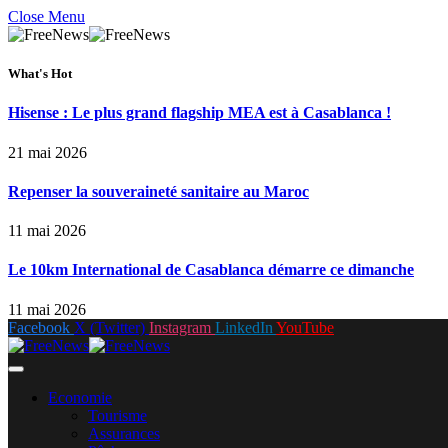
Close Menu
What's Hot
Hisense : Le plus grand flagship MEA est à Casablanca !
21 mai 2026
Repenser la souveraineté sanitaire au Maroc
11 mai 2026
Le 10km International de Casablanca démarre ce dimanche
11 mai 2026
Facebook
X (Twitter)
Instagram
LinkedIn
YouTube
Economie
Tourisme
Assurances