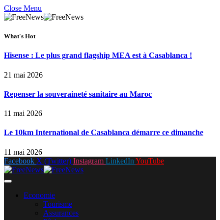
Close Menu
What's Hot
Hisense : Le plus grand flagship MEA est à Casablanca !
21 mai 2026
Repenser la souveraineté sanitaire au Maroc
11 mai 2026
Le 10km International de Casablanca démarre ce dimanche
11 mai 2026
Facebook
X (Twitter)
Instagram
LinkedIn
YouTube
Economie
Tourisme
Assurances