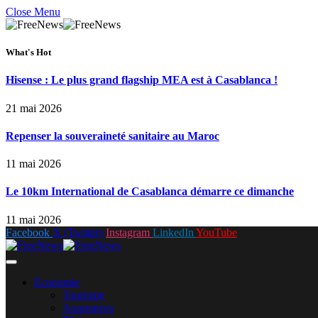
Close Menu
What's Hot
Hisense : Le plus grand flagship MEA est à Casablanca !
21 mai 2026
Repenser la souveraineté sanitaire au Maroc
11 mai 2026
Le 10km International de Casablanca démarre ce dimanche
11 mai 2026
Facebook
X (Twitter)
Instagram
LinkedIn
YouTube
Economie
Tourisme
Assurances