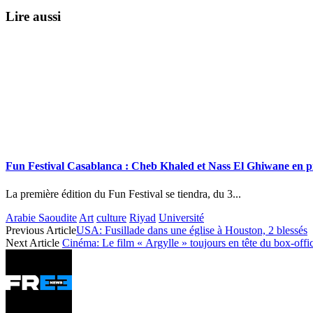
Lire aussi
Fun Festival Casablanca : Cheb Khaled et Nass El Ghiwane en pi
La première édition du Fun Festival se tiendra, du 3...
Arabie Saoudite
Art
culture
Riyad
Université
Previous Article
USA: Fusillade dans une église à Houston, 2 blessés
Next Article
Cinéma: Le film « Argylle » toujours en tête du box-off