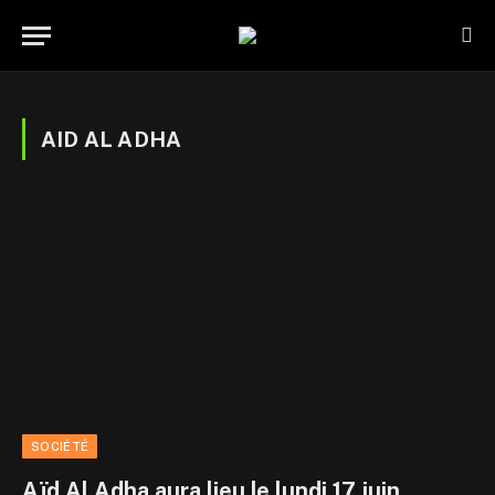
AID AL ADHA
SOCIÉTÉ
Aïd Al Adha aura lieu le lundi 17 juin