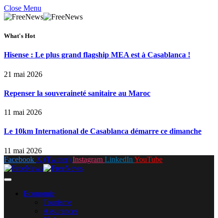
Close Menu
What's Hot
Hisense : Le plus grand flagship MEA est à Casablanca !
21 mai 2026
Repenser la souveraineté sanitaire au Maroc
11 mai 2026
Le 10km International de Casablanca démarre ce dimanche
11 mai 2026
Facebook
X (Twitter)
Instagram
LinkedIn
YouTube
Economie
Tourisme
Assurances