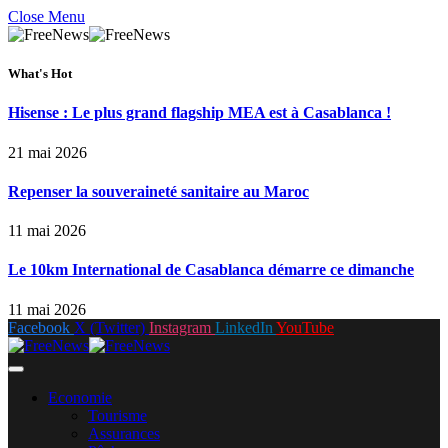
Close Menu
What's Hot
Hisense : Le plus grand flagship MEA est à Casablanca !
21 mai 2026
Repenser la souveraineté sanitaire au Maroc
11 mai 2026
Le 10km International de Casablanca démarre ce dimanche
11 mai 2026
Facebook
X (Twitter)
Instagram
LinkedIn
YouTube
Economie
Tourisme
Assurances