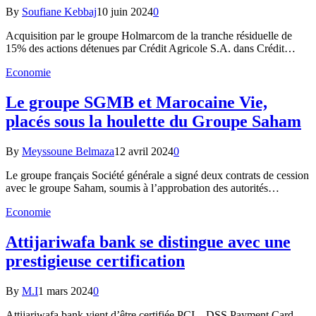
By
Soufiane Kebbaj
10 juin 2024
0
Acquisition par le groupe Holmarcom de la tranche résiduelle de
15% des actions détenues par Crédit Agricole S.A. dans Crédit…
Economie
Le groupe SGMB et Marocaine Vie,
placés sous la houlette du Groupe Saham
By
Meyssoune Belmaza
12 avril 2024
0
Le groupe français Société générale a signé deux contrats de cession
avec le groupe Saham, soumis à l’approbation des autorités…
Economie
Attijariwafa bank se distingue avec une
prestigieuse certification
By
M.I
1 mars 2024
0
Attijariwafa bank vient d’être certifiée PCI – DSS Payment Card