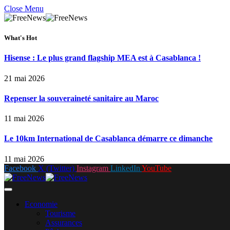
Close Menu
What's Hot
Hisense : Le plus grand flagship MEA est à Casablanca !
21 mai 2026
Repenser la souveraineté sanitaire au Maroc
11 mai 2026
Le 10km International de Casablanca démarre ce dimanche
11 mai 2026
Facebook
X (Twitter)
Instagram
LinkedIn
YouTube
Economie
Tourisme
Assurances