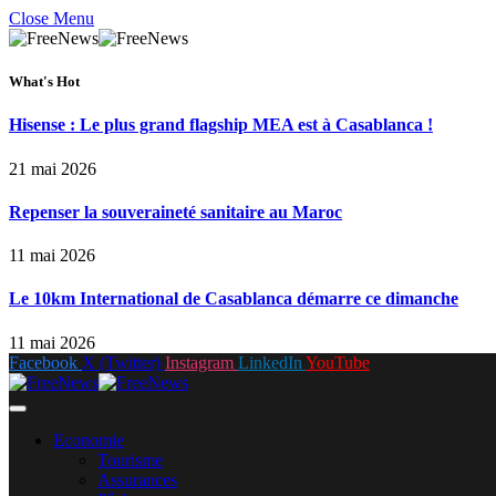
Close Menu
What's Hot
Hisense : Le plus grand flagship MEA est à Casablanca !
21 mai 2026
Repenser la souveraineté sanitaire au Maroc
11 mai 2026
Le 10km International de Casablanca démarre ce dimanche
11 mai 2026
Facebook
X (Twitter)
Instagram
LinkedIn
YouTube
Economie
Tourisme
Assurances