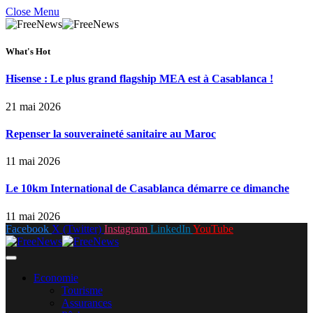
Close Menu
What's Hot
Hisense : Le plus grand flagship MEA est à Casablanca !
21 mai 2026
Repenser la souveraineté sanitaire au Maroc
11 mai 2026
Le 10km International de Casablanca démarre ce dimanche
11 mai 2026
Facebook
X (Twitter)
Instagram
LinkedIn
YouTube
Economie
Tourisme
Assurances