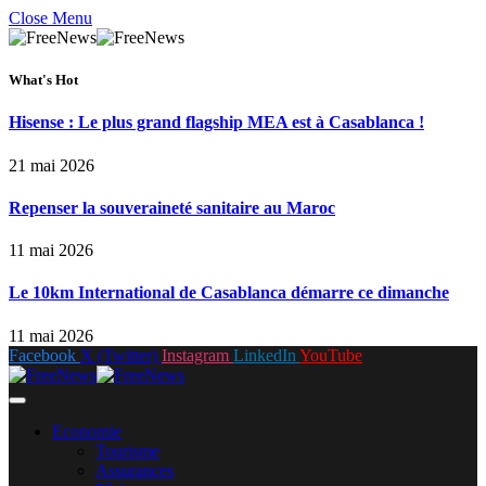
Close Menu
What's Hot
Hisense : Le plus grand flagship MEA est à Casablanca !
21 mai 2026
Repenser la souveraineté sanitaire au Maroc
11 mai 2026
Le 10km International de Casablanca démarre ce dimanche
11 mai 2026
Facebook
X (Twitter)
Instagram
LinkedIn
YouTube
Economie
Tourisme
Assurances