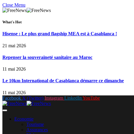
Close Menu
What's Hot
Hisense : Le plus grand flagship MEA est à Casablanca !
21 mai 2026
Repenser la souveraineté sanitaire au Maroc
11 mai 2026
Le 10km International de Casablanca démarre ce dimanche
11 mai 2026
Facebook
X (Twitter)
Instagram
LinkedIn
YouTube
Economie
Tourisme
Assurances