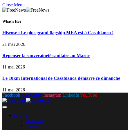
Close Menu
What's Hot
Hisense : Le plus grand flagship MEA est à Casablanca !
21 mai 2026
Repenser la souveraineté sanitaire au Maroc
11 mai 2026
Le 10km International de Casablanca démarre ce dimanche
11 mai 2026
Facebook
X (Twitter)
Instagram
LinkedIn
YouTube
Economie
Tourisme
Assurances