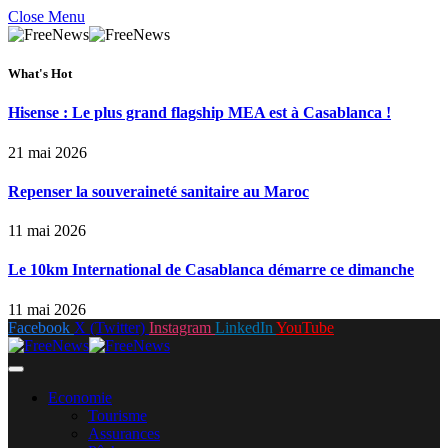
Close Menu
What's Hot
Hisense : Le plus grand flagship MEA est à Casablanca !
21 mai 2026
Repenser la souveraineté sanitaire au Maroc
11 mai 2026
Le 10km International de Casablanca démarre ce dimanche
11 mai 2026
Facebook
X (Twitter)
Instagram
LinkedIn
YouTube
Economie
Tourisme
Assurances