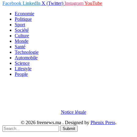
Facebook
LinkedIn
X (Twitter)
Instagram
YouTube
Economie
Politique
Sport
Société
Culture
Monde
Santé
Technologie
Automobile
Science
Lifestyle
People
En poursuivant votre navigation sur notre site internet, vous
acceptez que des cookies soient placés sur votre terminal. Ces
cookies sont utilisés pour faciliter votre navigation, vous proposer
des offres adaptées et permettre l'élaboration de statistiques. Pour
obtenir plus d'informations sur les cookies, vous pouvez consulter
notre
Notice légale
.
© 2026 freenews.ma . Designed by
Phenix Press
.
Submit