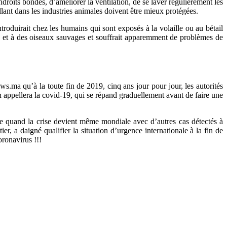
oits bondés, d’améliorer la ventilation, de se laver régulièrement les
llant dans les industries animales doivent être mieux protégées.
roduirait chez les humains qui sont exposés à la volaille ou au bétail
ets et à des oiseaux sauvages et souffrait apparemment de problèmes de
ws.ma qu’à la toute fin de 2019, cinq ans jour pour jour, les autorités
n appellera la covid-19, qui se répand graduellement avant de faire une
que quand la crise devient même mondiale avec d’autres cas détectés à
, a daigné qualifier la situation d’urgence internationale à la fin de
oronavirus !!!