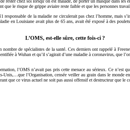
 rester chez soi lorsqu’on est malade, de porter un masque dans les endr
 que le risque de grippe aviaire reste faible et que les personnes travai
 responsable de la maladie ne circulerait pas chez l’homme, mais s’int
maladie en Louisiane avait plus de 65 ans, avait été exposé à des poul
L’OMS, est-elle sûre, cette fois-ci ?
n nombre de spécialistes de la santé. Ces derniers ont rappelé à Freene
ntifiée à Wuhan et qu’il s’agirait d’une maladie à coronavirus, que l’o
nformation, l’OMS n’avait pas pris cette menace au sérieux. Ce n’est 
Unis,…que l’Organisation, censée veiller au grain dans le monde entier
érant que ce virus actuel ne soit pas aussi offensif et destructeur que le c