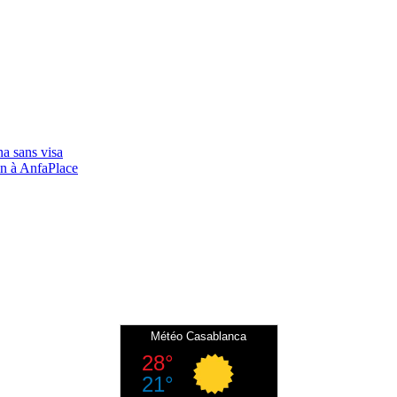
a sans visa
in à AnfaPlace