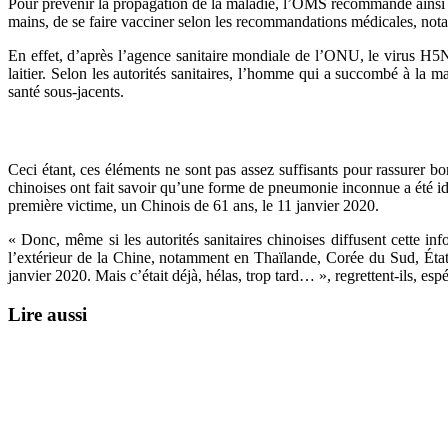
Pour prévenir la propagation de la maladie, l’OMS recommande ainsi de
mains, de se faire vacciner selon les recommandations médicales, notant
En effet, d’après l’agence sanitaire mondiale de l’ONU, le virus H5N1
laitier. Selon les autorités sanitaires, l’homme qui a succombé à la 
santé sous-jacents.
Ceci étant, ces éléments ne sont pas assez suffisants pour rassurer bo
chinoises ont fait savoir qu’une forme de pneumonie inconnue a été ide
première victime, un Chinois de 61 ans, le 11 janvier 2020.
« Donc, même si les autorités sanitaires chinoises diffusent cette i
l’extérieur de la Chine, notamment en Thaïlande, Corée du Sud, États-
janvier 2020. Mais c’était déjà, hélas, trop tard… », regrettent-ils, esp
Lire aussi