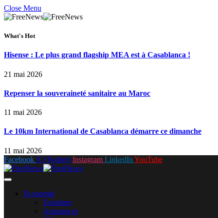
Close Menu
What's Hot
Hisense : Le plus grand flagship MEA est à Casablanca !
21 mai 2026
Repenser la souveraineté sanitaire au Maroc
11 mai 2026
Le 10km International de Casablanca démarre ce dimanche
11 mai 2026
Facebook
X (Twitter)
Instagram
LinkedIn
YouTube
Economie
Tourisme
Assurances