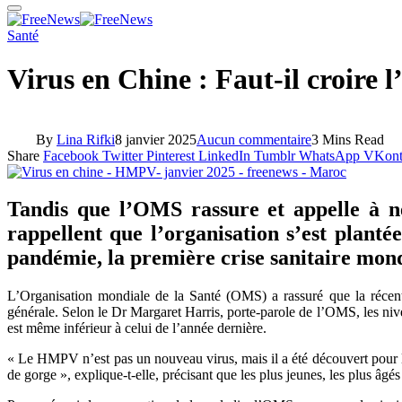
Santé
Virus en Chine : Faut-il croire
By
Lina Rifki
8 janvier 2025
Aucun commentaire
3 Mins Read
Share
Facebook
Twitter
Pinterest
LinkedIn
Tumblr
WhatsApp
VKont
Tandis que l’OMS rassure et appelle à ne
rappellent que l’organisation s’est planté
pandémie, la première crise sanitaire mond
L’Organisation mondiale de la Santé (OMS) a rassuré que la récen
générale. Selon le Dr Margaret Harris, porte-parole de l’OMS, les nivea
est même inférieur à celui de l’année dernière.
« Le HMPV n’est pas un nouveau virus, mais il a été découvert pour la
de gorge », explique-t-elle, précisant que les plus jeunes, les plus â