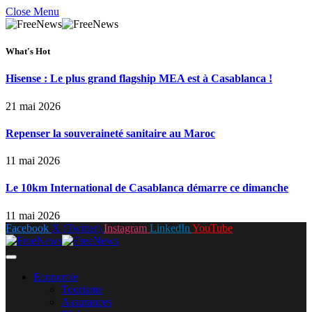
Close Menu
What's Hot
Hisense : Le plus grand flagship MEA est à Casablanca !
21 mai 2026
Repenser la souveraineté sanitaire au Maroc
11 mai 2026
Le 10km International de Casablanca démarre ce dimanche
11 mai 2026
Facebook
X (Twitter)
Instagram
LinkedIn
YouTube
Economie
Tourisme
Assurances