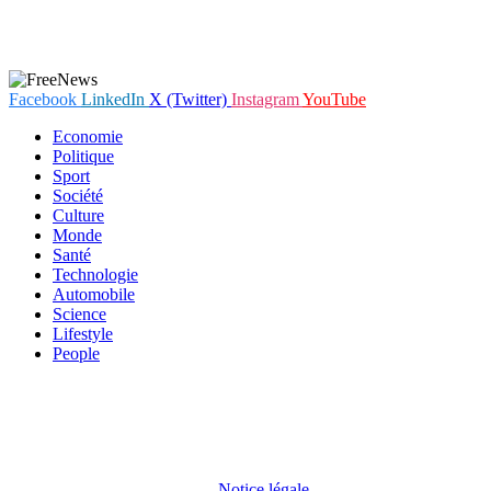
Facebook
LinkedIn
X (Twitter)
Instagram
YouTube
Economie
Politique
Sport
Société
Culture
Monde
Santé
Technologie
Automobile
Science
Lifestyle
People
En poursuivant votre navigation sur notre site internet, vous
acceptez que des cookies soient placés sur votre terminal. Ces
cookies sont utilisés pour faciliter votre navigation, vous proposer
des offres adaptées et permettre l'élaboration de statistiques. Pour
obtenir plus d'informations sur les cookies, vous pouvez consulter
notre
Notice légale
.