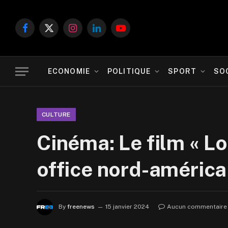
Facebook
X
Instagram
LinkedIn
YouTube
(Twitter)
ECONOMIE
POLITIQUE
SPORT
SO
CULTURE
Cinéma: Le film « Lo
office nord-américa
By
freenews
15 janvier 2024
Aucun commentaire