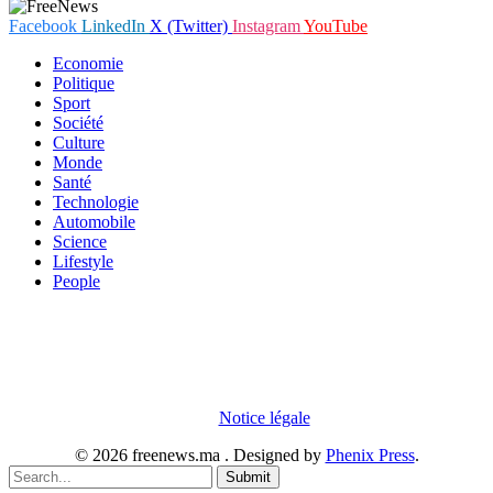
Facebook
LinkedIn
X (Twitter)
Instagram
YouTube
Economie
Politique
Sport
Société
Culture
Monde
Santé
Technologie
Automobile
Science
Lifestyle
People
En poursuivant votre navigation sur notre site internet, vous
acceptez que des cookies soient placés sur votre terminal. Ces
cookies sont utilisés pour faciliter votre navigation, vous proposer
des offres adaptées et permettre l'élaboration de statistiques. Pour
obtenir plus d'informations sur les cookies, vous pouvez consulter
notre
Notice légale
.
© 2026 freenews.ma . Designed by
Phenix Press
.
Submit