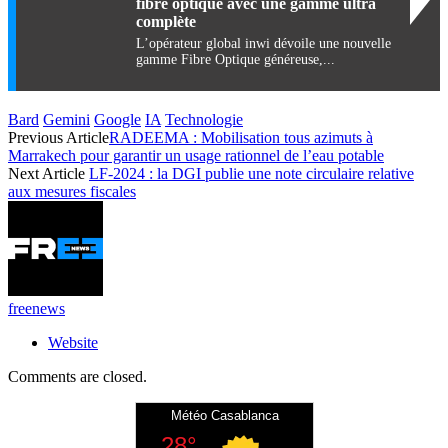
fibre optique avec une gamme ultra
complète
L’opérateur global inwi dévoile une nouvelle
gamme Fibre Optique généreuse,...
Bard
Gemini
Google
IA
Technologie
Previous Article
RADEEMA : Mobilisation tous azimuts à
Marrakech pour garantir un usage rationnel de l’eau potable
Next Article
LF-2024 : la DGI publie une note circulaire relative
aux mesures fiscales
freenews
Website
Comments are closed.