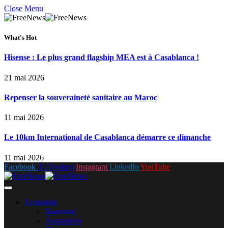
Close Menu
What's Hot
Hisense : Le plus grand flagship MEA est à Casablanca !
21 mai 2026
Repenser la souveraineté sanitaire au Maroc
11 mai 2026
Le 10km International de Casablanca démarre ce dimanche
11 mai 2026
Facebook
X (Twitter)
Instagram
LinkedIn
YouTube
Economie
Tourisme
Assurances