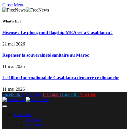
Close Menu
What's Hot
Hisense : Le plus grand flagship MEA est à Casablanca !
21 mai 2026
Repenser la souveraineté sanitaire au Maroc
11 mai 2026
Le 10km International de Casablanca démarre ce dimanche
11 mai 2026
Facebook
X (Twitter)
Instagram
LinkedIn
YouTube
Economie
Tourisme
Assurances