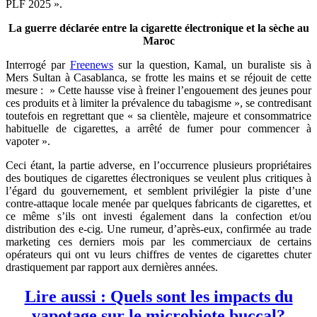
PLF 2025 ».
La guerre déclarée entre la cigarette électronique et la sèche au
Maroc
Interrogé par
Freenews
sur la question, Kamal, un buraliste sis à
Mers Sultan à Casablanca, se frotte les mains et se réjouit de cette
mesure : » Cette hausse vise à freiner l’engouement des jeunes pour
ces produits et à limiter la prévalence du tabagisme », se contredisant
toutefois en regrettant que « sa clientèle, majeure et consommatrice
habituelle de cigarettes, a arrêté de fumer pour commencer à
vapoter ».
Ceci étant, la partie adverse, en l’occurrence plusieurs propriétaires
des boutiques de cigarettes électroniques se veulent plus critiques à
l’égard du gouvernement, et semblent privilégier la piste d’une
contre-attaque locale menée par quelques fabricants de cigarettes, et
ce même s’ils ont investi également dans la confection et/ou
distribution des e-cig. Une rumeur, d’après-eux, confirmée au trade
marketing ces derniers mois par les commerciaux de certains
opérateurs qui ont vu leurs chiffres de ventes de cigarettes chuter
drastiquement par rapport aux dernières années.
Lire aussi : Quels sont les impacts du
vapotage sur le microbiote buccal?