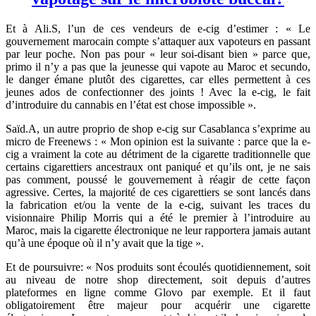
Et à Ali.S, l’un de ces vendeurs de e-cig d’estimer : « Le
gouvernement marocain compte s’attaquer aux vapoteurs en passant
par leur poche. Non pas pour « leur soi-disant bien » parce que,
primo il n’y a pas que la jeunesse qui vapote au Maroc et secundo,
le danger émane plutôt des cigarettes, car elles permettent à ces
jeunes ados de confectionner des joints ! Avec la e-cig, le fait
d’introduire du cannabis en l’état est chose impossible ».
Saïd.A, un autre proprio de shop e-cig sur Casablanca s’exprime au
micro de Freenews : « Mon opinion est la suivante : parce que la e-
cig a vraiment la cote au détriment de la cigarette traditionnelle que
certains cigarettiers ancestraux ont paniqué et qu’ils ont, je ne sais
pas comment, poussé le gouvernement à réagir de cette façon
agressive. Certes, la majorité de ces cigarettiers se sont lancés dans
la fabrication et/ou la vente de la e-cig, suivant les traces du
visionnaire Philip Morris qui a été le premier à l’introduire au
Maroc, mais la cigarette électronique ne leur rapportera jamais autant
qu’à une époque où il n’y avait que la tige ».
Et de poursuivre: « Nos produits sont écoulés quotidiennement, soit
au niveau de notre shop directement, soit depuis d’autres
plateformes en ligne comme Glovo par exemple. Et il faut
obligatoirement être majeur pour acquérir une cigarette