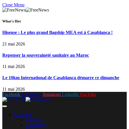
Close Menu
What's Hot
Hisense : Le plus grand flagship MEA est à Casablanca !
21 mai 2026
Repenser la souveraineté sanitaire au Maroc
11 mai 2026
Le 10km International de Casablanca démarre ce dimanche
11 mai 2026
Facebook
X (Twitter)
Instagram
LinkedIn
YouTube
Economie
Tourisme
Assurances