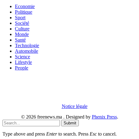
Economie
Politique
Sport
Société
Culture
Monde
Santé
Technologie
Automobile
Science
Lifestyle
People
En poursuivant votre navigation sur notre site internet, vous
acceptez que des cookies soient placés sur votre terminal. Ces
cookies sont utilisés pour faciliter votre navigation, vous proposer
des offres adaptées et permettre l'élaboration de statistiques. Pour
obtenir plus d'informations sur les cookies, vous pouvez consulter
notre
Notice légale
.
© 2026 freenews.ma . Designed by
Phenix Press
.
Submit
Type above and press
Enter
to search. Press
Esc
to cancel.