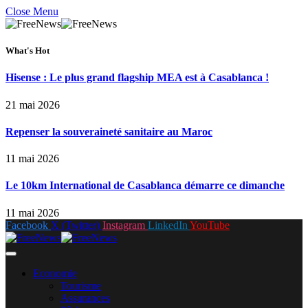
Close Menu
What's Hot
Hisense : Le plus grand flagship MEA est à Casablanca !
21 mai 2026
Repenser la souveraineté sanitaire au Maroc
11 mai 2026
Le 10km International de Casablanca démarre ce dimanche
11 mai 2026
Facebook
X (Twitter)
Instagram
LinkedIn
YouTube
Economie
Tourisme
Assurances