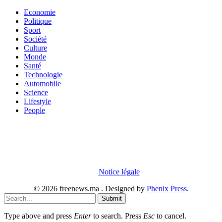
Economie
Politique
Sport
Société
Culture
Monde
Santé
Technologie
Automobile
Science
Lifestyle
People
En poursuivant votre navigation sur notre site internet, vous
acceptez que des cookies soient placés sur votre terminal. Ces
cookies sont utilisés pour faciliter votre navigation, vous proposer
des offres adaptées et permettre l'élaboration de statistiques. Pour
obtenir plus d'informations sur les cookies, vous pouvez consulter
notre
Notice légale
.
© 2026 freenews.ma . Designed by
Phenix Press
.
Submit
Type above and press
Enter
to search. Press
Esc
to cancel.