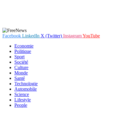
Facebook
LinkedIn
X (Twitter)
Instagram
YouTube
Economie
Politique
Sport
Société
Culture
Monde
Santé
Technologie
Automobile
Science
Lifestyle
People
En poursuivant votre navigation sur notre site internet, vous
acceptez que des cookies soient placés sur votre terminal. Ces
cookies sont utilisés pour faciliter votre navigation, vous proposer
des offres adaptées et permettre l'élaboration de statistiques. Pour