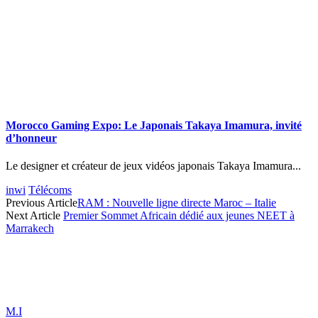
Morocco Gaming Expo: Le Japonais Takaya Imamura, invité
d’honneur
Le designer et créateur de jeux vidéos japonais Takaya Imamura...
inwi
Télécoms
Previous Article
RAM : Nouvelle ligne directe Maroc – Italie
Next Article
Premier Sommet Africain dédié aux jeunes NEET à
Marrakech
M.I