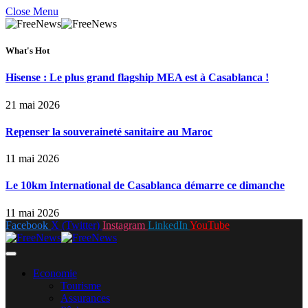
Close Menu
What's Hot
Hisense : Le plus grand flagship MEA est à Casablanca !
21 mai 2026
Repenser la souveraineté sanitaire au Maroc
11 mai 2026
Le 10km International de Casablanca démarre ce dimanche
11 mai 2026
Facebook
X (Twitter)
Instagram
LinkedIn
YouTube
Economie
Tourisme
Assurances