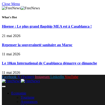
Close Menu
What's Hot
Hisense : Le plus grand flagship MEA est à Casablanca !
21 mai 2026
Repenser la souveraineté sanitaire au Maroc
11 mai 2026
Le 10km International de Casablanca démarre ce dimanche
11 mai 2026
Facebook
X (Twitter)
Instagram
LinkedIn
YouTube
Economie
Tourisme
Assurances