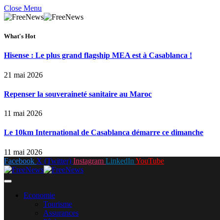
Close Menu
What's Hot
Hisense : Le plus grand flagship MEA est à Casablanca !
21 mai 2026
Repenser la souveraineté sanitaire au Maroc
11 mai 2026
Le 10km International de Casablanca démarre ce dimanche
11 mai 2026
Facebook
X (Twitter)
Instagram
LinkedIn
YouTube
Economie
Tourisme
Assurances