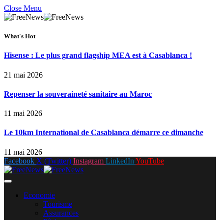
Close Menu
What's Hot
Hisense : Le plus grand flagship MEA est à Casablanca !
21 mai 2026
Repenser la souveraineté sanitaire au Maroc
11 mai 2026
Le 10km International de Casablanca démarre ce dimanche
11 mai 2026
Facebook
X (Twitter)
Instagram
LinkedIn
YouTube
Economie
Tourisme
Assurances