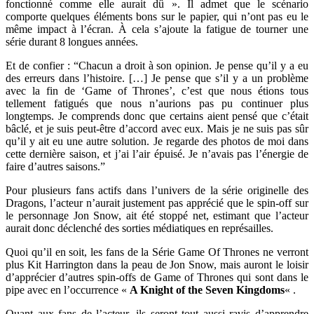
fonctionné comme elle aurait dû ». Il admet que le scénario
comporte quelques éléments bons sur le papier, qui n’ont pas eu le
même impact à l’écran. À cela s’ajoute la fatigue de tourner une
série durant 8 longues années.
Et de confier : “Chacun a droit à son opinion. Je pense qu’il y a eu
des erreurs dans l’histoire. […] Je pense que s’il y a un problème
avec la fin de ‘Game of Thrones’, c’est que nous étions tous
tellement fatigués que nous n’aurions pas pu continuer plus
longtemps. Je comprends donc que certains aient pensé que c’était
bâclé, et je suis peut-être d’accord avec eux. Mais je ne suis pas sûr
qu’il y ait eu une autre solution. Je regarde des photos de moi dans
cette dernière saison, et j’ai l’air épuisé. Je n’avais pas l’énergie de
faire d’autres saisons.”
Pour plusieurs fans actifs dans l’univers de la série originelle des
Dragons, l’acteur n’aurait justement pas apprécié que le spin-off sur
le personnage Jon Snow, ait été stoppé net, estimant que l’acteur
aurait donc déclenché des sorties médiatiques en représailles.
Quoi qu’il en soit, les fans de la Série Game Of Thrones ne verront
plus Kit Harrington dans la peau de Jon Snow, mais auront le loisir
d’apprécier d’autres spin-offs de Game of Thrones qui sont dans le
pipe avec en l’occurrence «
A Knight of the Seven Kingdoms
« .
Quant aux fans de l’acteur, ils seront tout aussi ravis d’apprendre