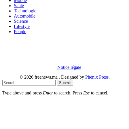
Monde
Santé
Technologie
Automobile
Science
Lifestyle
People
En poursuivant votre navigation sur notre site internet, vous
acceptez que des cookies soient placés sur votre terminal. Ces
cookies sont utilisés pour faciliter votre navigation, vous proposer
des offres adaptées et permettre l'élaboration de statistiques. Pour
obtenir plus d'informations sur les cookies, vous pouvez consulter
notre
Notice légale
.
© 2026 freenews.ma . Designed by
Phenix Press
.
Submit
Type above and press
Enter
to search. Press
Esc
to cancel.