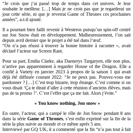
“Je crois que j’ai passé trop de temps dans cet univers. Je leur
souhaite le meilleur. […] Mais je ne crois pas que je regarderai un
jour cette série, ni que je reverrai Game of Thrones ces prochaines
années”, a-t-il ajouté.
Il a pourtant bien failli revenir à Westeros puisqu’un spin-off centré
sur Jon Snow était en développement. Malheureusement, l’on sait
depuis avril dernier que le projet a été tué dans l’œuf.
“On n’a pas réussi à trouver la bonne histoire à raconter », avait
déclaré l’acteur sur Screen Rant.
Pour sa part, Emilia Clarke, aka Daenerys Targaryen, elle non plus,
n’arrive pas apparemment à regarder House of the Dragon. Elle a
confié à Variety en janvier 2023 à propos de la saison 1 qui avait
déjà été diffusée courant 2022: “Je ne peux pas. Pouvez-vous me
pardonner ? […] C’est trop bizarre, trop étrange. C’est comme si on
vous disait ‘Ça te dirait d’aller à cette réunion d’anciens élèves, mais
pas de ta promo ?’. C’est l’effet que ça me fait. Alors j’évite.”
« You know nothing, Jon snow »
En outre, l’acteur, qui a campé le rôle de Jon Snow pendant 8 ans
dans la série
Game of Thrones
, s’est enfin exprimé sur la fin de la
série la plus suivie au monde et ce même après 5 ans.
Interviewé par GQ UK, il a commenté que la fin “n’a pas tout à fait