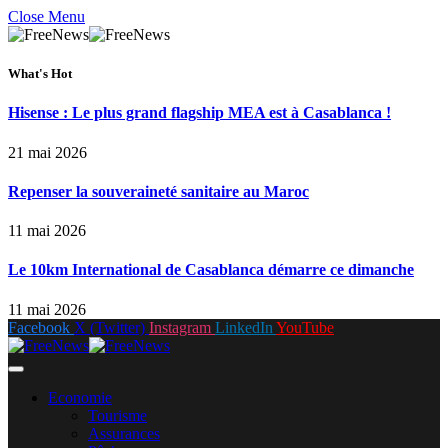
Close Menu
What's Hot
Hisense : Le plus grand flagship MEA est à Casablanca !
21 mai 2026
Repenser la souveraineté sanitaire au Maroc
11 mai 2026
Le 10km International de Casablanca démarre ce dimanche
11 mai 2026
Facebook
X (Twitter)
Instagram
LinkedIn
YouTube
Economie
Tourisme
Assurances