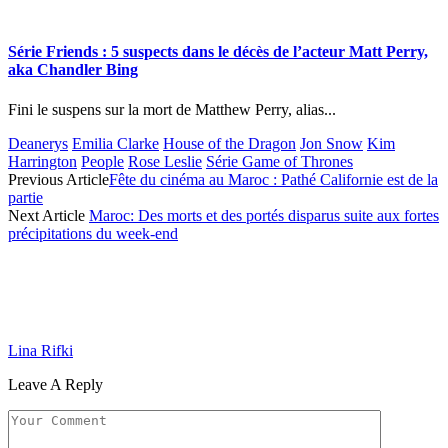
Série Friends : 5 suspects dans le décès de l’acteur Matt Perry,
aka Chandler Bing
Fini le suspens sur la mort de Matthew Perry, alias...
Deanerys
Emilia Clarke
House of the Dragon
Jon Snow
Kim
Harrington
People
Rose Leslie
Série Game of Thrones
Previous Article
Fête du cinéma au Maroc : Pathé Californie est de la
partie
Next Article
Maroc: Des morts et des portés disparus suite aux fortes
précipitations du week-end
Lina Rifki
Leave A Reply