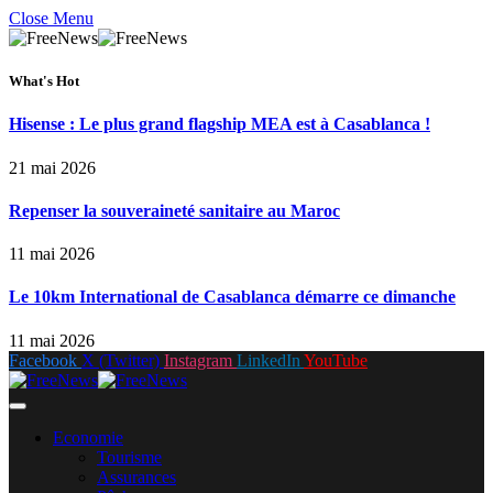
Close Menu
What's Hot
Hisense : Le plus grand flagship MEA est à Casablanca !
21 mai 2026
Repenser la souveraineté sanitaire au Maroc
11 mai 2026
Le 10km International de Casablanca démarre ce dimanche
11 mai 2026
Facebook
X (Twitter)
Instagram
LinkedIn
YouTube
Economie
Tourisme
Assurances