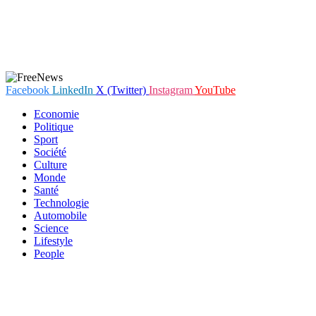
Facebook
LinkedIn
X (Twitter)
Instagram
YouTube
Economie
Politique
Sport
Société
Culture
Monde
Santé
Technologie
Automobile
Science
Lifestyle
People
En poursuivant votre navigation sur notre site internet, vous
acceptez que des cookies soient placés sur votre terminal. Ces
cookies sont utilisés pour faciliter votre navigation, vous proposer
des offres adaptées et permettre l'élaboration de statistiques. Pour