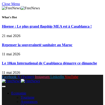
Close Menu
What's Hot
Hisense : Le plus grand flagship MEA est à Casablanca !
21 mai 2026
Repenser la souveraineté sanitaire au Maroc
11 mai 2026
Le 10km International de Casablanca démarre ce dimanche
11 mai 2026
Facebook
X (Twitter)
Instagram
LinkedIn
YouTube
Economie
Tourisme
Assurances