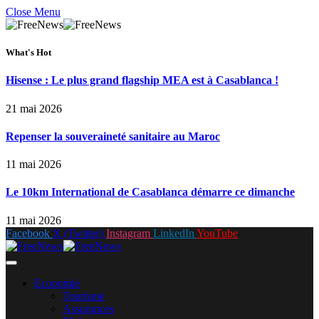
Close Menu
What's Hot
Hisense : Le plus grand flagship MEA est à Casablanca !
21 mai 2026
Repenser la souveraineté sanitaire au Maroc
11 mai 2026
Le 10km International de Casablanca démarre ce dimanche
11 mai 2026
Facebook
X (Twitter)
Instagram
LinkedIn
YouTube
Economie
Tourisme
Assurances