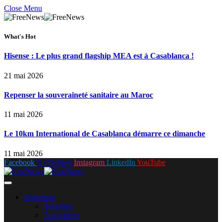
Close Menu
What's Hot
Hisense : Le plus grand flagship MEA est à Casablanca !
21 mai 2026
Repenser la souveraineté sanitaire au Maroc
11 mai 2026
Le 10km International de Casablanca démarre ce dimanche
11 mai 2026
Facebook
X (Twitter)
Instagram
LinkedIn
YouTube
Economie
Tourisme
Assurances