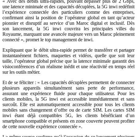
« Avec des débits ultra-rapides, pouvant dépasser plus de 2 Gbps,
une latence minimale et des capacités décuplées, la 5G inwi redéfinit
l’expérience connectée des particuliers comme des entreprises,
confirmant ainsi la position de l’opérateur global en tant qu’acteur
pionnier et disruptif au service d’un Maroc digital et inclusif. Dès
son lancement, la 5G inwi couvrira les principales villes du
Royaume, marquant une avancée majeure vers un Maroc pleinement
connecté », promet le top management de inwi.
Expliquant que le débit ultra-rapide permet de transférer et partager
instantanément fichiers, maquettes et vidéos, quelle que soit leur
taille, l’opérateur global précise que la latence minimale garantit des
visioconférences d’un réalisme inédit et une réactivité en temps réel
sur les outils métier.
Et de se féliciter : « Les capacités décuplées permettent de connecter
plusieurs appareils simultanément sans perte de performance,
assurant une expérience fluide pour chaque utilisateur. Pour les
clients mobiles, la 5G inwi est accessible immédiatement et sans
surcoût. Elle est automatiquement accessible pour tous les clients
mobiles sans changement d’offre ou de carte SIM. Les cartes SIM
inwi étant déjà compatibles 5G, les clients bénéficiant d’un
smartphone compatible et présents en zone couverte peuvent profiter
de cette nouvelle expérience connectée ».
La même source souligne qu’à l’occasion de ce lancement plusieurs