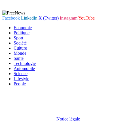
Facebook
LinkedIn
X (Twitter)
Instagram
YouTube
Economie
Politique
Sport
Société
Culture
Monde
Santé
Technologie
Automobile
Science
Lifestyle
People
En poursuivant votre navigation sur notre site internet, vous
acceptez que des cookies soient placés sur votre terminal. Ces
cookies sont utilisés pour faciliter votre navigation, vous proposer
des offres adaptées et permettre l'élaboration de statistiques. Pour
obtenir plus d'informations sur les cookies, vous pouvez consulter
notre
Notice légale
.