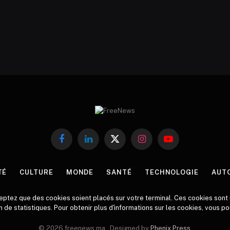
Facebook
LinkedIn
X
Instagram
YouTube
(Twitter)
TÉ
CULTURE
MONDE
SANTÉ
TECHNOLOGIE
AUT
ceptez que des cookies soient placés sur votre terminal. Ces cookies sont u
 de statistiques. Pour obtenir plus d'informations sur les cookies, vous 
© 2026 freenews.ma . Designed by
Phenix Press
.