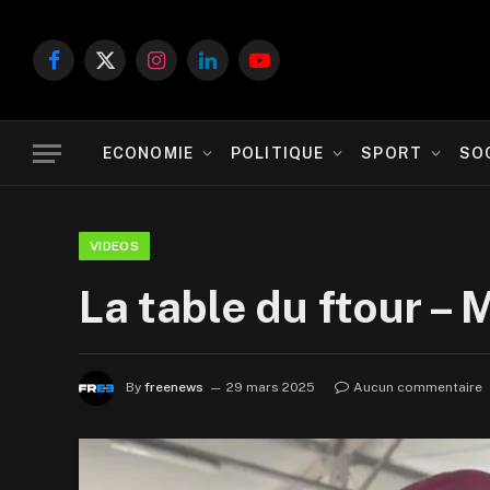
Facebook
X
Instagram
LinkedIn
YouTube
(Twitter)
ECONOMIE
POLITIQUE
SPORT
SO
VIDEOS
La table du ftour – 
By
freenews
29 mars 2025
Aucun commentaire