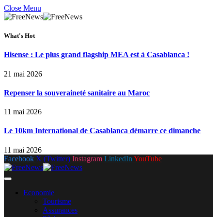
Close Menu
What's Hot
Hisense : Le plus grand flagship MEA est à Casablanca !
21 mai 2026
Repenser la souveraineté sanitaire au Maroc
11 mai 2026
Le 10km International de Casablanca démarre ce dimanche
11 mai 2026
Facebook
X (Twitter)
Instagram
LinkedIn
YouTube
Economie
Tourisme
Assurances