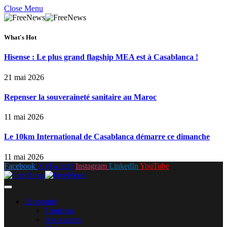
Close Menu
What's Hot
Hisense : Le plus grand flagship MEA est à Casablanca !
21 mai 2026
Repenser la souveraineté sanitaire au Maroc
11 mai 2026
Le 10km International de Casablanca démarre ce dimanche
11 mai 2026
Facebook
X (Twitter)
Instagram
LinkedIn
YouTube
Economie
Tourisme
Assurances