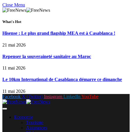
Close Menu
What's Hot
Hisense : Le plus grand flagship MEA est à Casablanca !
21 mai 2026
Repenser la souveraineté sanitaire au Maroc
11 mai 2026
Le 10km International de Casablanca démarre ce dimanche
11 mai 2026
Facebook
X (Twitter)
Instagram
LinkedIn
YouTube
Economie
Tourisme
Assurances