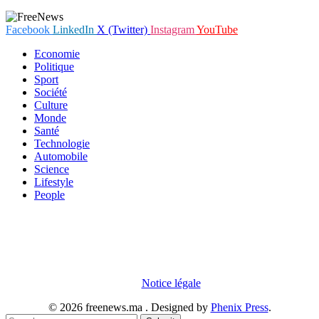
Facebook
LinkedIn
X (Twitter)
Instagram
YouTube
Economie
Politique
Sport
Société
Culture
Monde
Santé
Technologie
Automobile
Science
Lifestyle
People
En poursuivant votre navigation sur notre site internet, vous
acceptez que des cookies soient placés sur votre terminal. Ces
cookies sont utilisés pour faciliter votre navigation, vous proposer
des offres adaptées et permettre l'élaboration de statistiques. Pour
obtenir plus d'informations sur les cookies, vous pouvez consulter
notre
Notice légale
.
© 2026 freenews.ma . Designed by
Phenix Press
.