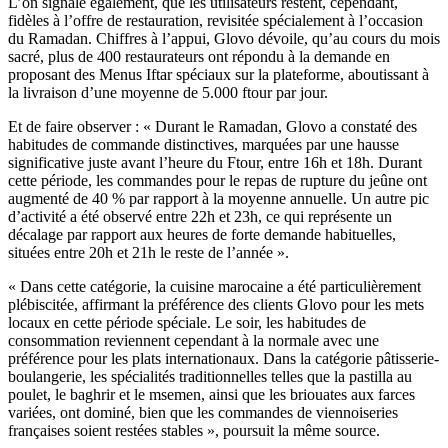
L’on signale également, que les utilisateurs restent, cependant,
fidèles à l’offre de restauration, revisitée spécialement à l’occasion
du Ramadan. Chiffres à l’appui, Glovo dévoile, qu’au cours du mois
sacré, plus de 400 restaurateurs ont répondu à la demande en
proposant des Menus Iftar spéciaux sur la plateforme, aboutissant à
la livraison d’une moyenne de 5.000 ftour par jour.
Et de faire observer : « Durant le Ramadan, Glovo a constaté des
habitudes de commande distinctives, marquées par une hausse
significative juste avant l’heure du Ftour, entre 16h et 18h. Durant
cette période, les commandes pour le repas de rupture du jeûne ont
augmenté de 40 % par rapport à la moyenne annuelle. Un autre pic
d’activité a été observé entre 22h et 23h, ce qui représente un
décalage par rapport aux heures de forte demande habituelles,
situées entre 20h et 21h le reste de l’année ».
« Dans cette catégorie, la cuisine marocaine a été particulièrement
plébiscitée, affirmant la préférence des clients Glovo pour les mets
locaux en cette période spéciale. Le soir, les habitudes de
consommation reviennent cependant à la normale avec une
préférence pour les plats internationaux. Dans la catégorie pâtisserie-
boulangerie, les spécialités traditionnelles telles que la pastilla au
poulet, le baghrir et le msemen, ainsi que les briouates aux farces
variées, ont dominé, bien que les commandes de viennoiseries
françaises soient restées stables », poursuit la même source.