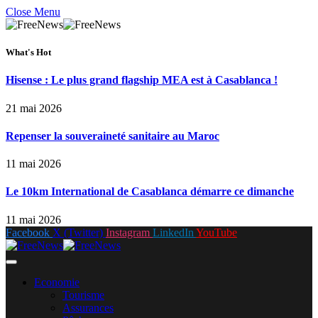
Close Menu
What's Hot
Hisense : Le plus grand flagship MEA est à Casablanca !
21 mai 2026
Repenser la souveraineté sanitaire au Maroc
11 mai 2026
Le 10km International de Casablanca démarre ce dimanche
11 mai 2026
Facebook
X (Twitter)
Instagram
LinkedIn
YouTube
Economie
Tourisme
Assurances